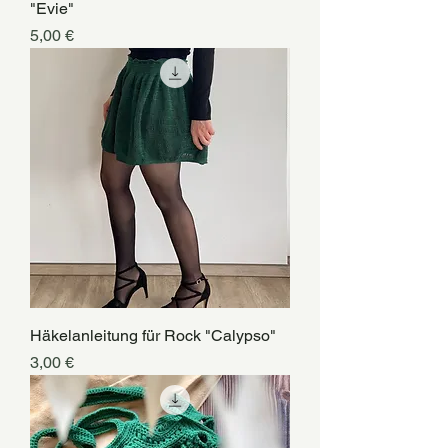
"Evie"
Preis
5,00 €
Häkelanleitung für Rock "Calypso"
Preis
3,00 €