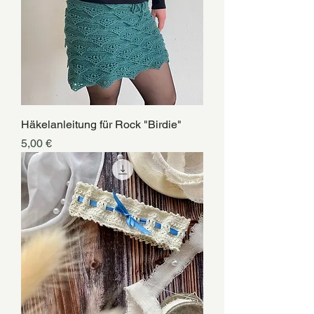
Häkelanleitung für Rock "Birdie"
Preis
5,00 €