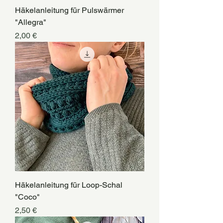
Häkelanleitung für Pulswärmer
"Allegra"
Preis
2,00 €
Häkelanleitung für Loop-Schal
"Coco"
Preis
2,50 €