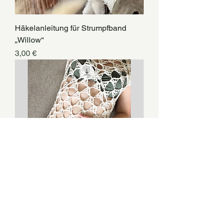
Häkelanleitung für Strumpfband
„Willow“
Preis
3,00 €
Häkelanleitung für Strandkleid und
Pullover "Daisy"